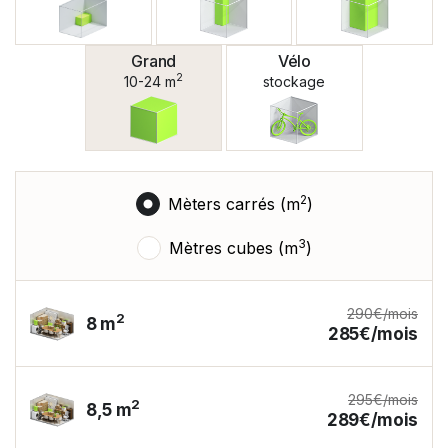
Grand
Vélo
2
10-24 m
stockage
2
Mèters carrés (m
)
3
Mètres cubes (m
)
290€/mois
2
8 m
285€/mois
295€/mois
2
8,5 m
289€/mois