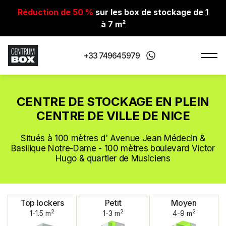
Réduction de 50 %
sur les box de stockage de
1
à 7 m²
+33 749645979
CENTRE DE STOCKAGE EN PLEIN
CENTRE DE VILLE DE NICE
Situés à 100 mètres d' Avenue Jean Médecin &
Basilique Notre-Dame - 100 mètres boulevard Victor
Hugo & quartier de Musiciens
Top lockers
Petit
Moyen
2
2
2
1-1.5 m
1-3 m
4-9 m