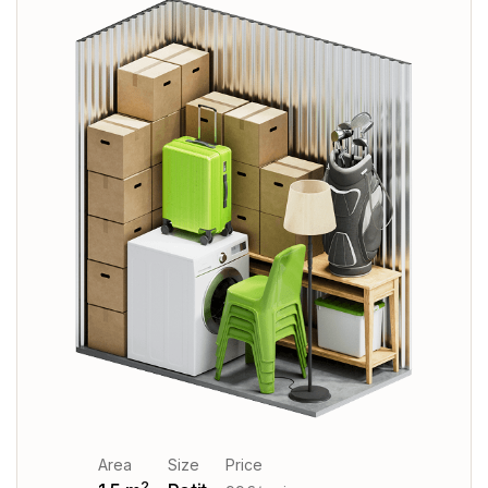
Area
Size
Price
2